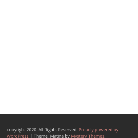
copyright 2020. All Rights Reserved.
Proudly powered by
WordPress
|
Theme: Matina by
Mystery Themes
.