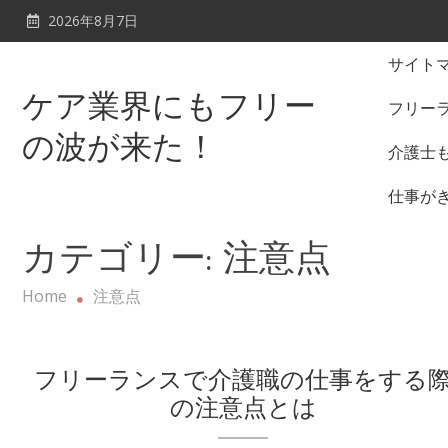
Skip
2026年8月7日
to
content
サイト
ケア業界にもフリー
フリー
の波が来た！
介護士
仕事が
カテゴリー:
注意点
Home
注意点
フリーランスで介護職の仕事をする
の注意点とは